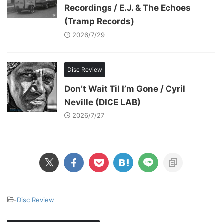
Recordings / E.J. & The Echoes
(Tramp Records)
2026/7/29
Disc Review
Don’t Wait Til I’m Gone / Cyril
Neville (DICE LAB)
2026/7/27
-
Disc Review