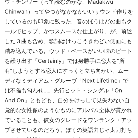
ウ・チンワー（って読むのかな。Madakwu
Chinwah）ってやつがなかなかいいサウンド作りを
しているのも印象に残った。音のほうはどの曲もク
ールでヒップ、かつスムースな仕上がり。が、前述
した３曲も含め、歌詞はけっこうきわどい側面にも
踏み込んでいる。ウッド・ベースがいい味のビート
を繰り出す「Certainly」では身勝手に恋人を“所
有”しようとする恋人にすっくと立ち向かい、ムー
ディなミディアム・グルーヴ「Next Lifetime」で
は不倫も匂わせ…。先行ヒット・シングル「On
And On」ともども、自分をけっして見失わない自
覚的な女性像のようなものにアルバム全体が貫かれ
ていることも、彼女のグレードをワンランク・アッ
プさせているのだろう。ぼくの英語力じゃ太刀打ち