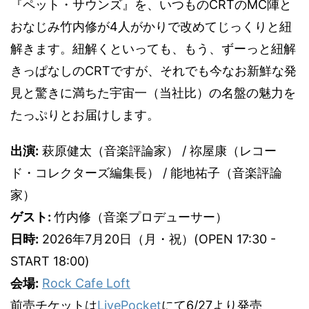
『ペット・サウンズ』を、いつものCRTのMC陣と
おなじみ竹内修が4人がかりで改めてじっくりと紐
解きます。紐解くといっても、もう、ずーっと紐解
きっぱなしのCRTですが、それでも今なお新鮮な発
見と驚きに満ちた宇宙一（当社比）の名盤の魅力を
たっぷりとお届けします。
出演:
萩原健太（音楽評論家） / 祢屋康（レコー
ド・コレクターズ編集長） / 能地祐子（音楽評論
家）
ゲスト:
竹内修（音楽プロデューサー）
日時:
2026年7月20日（月・祝）(OPEN 17:30 -
START 18:00)
会場:
Rock Cafe Loft
前売チケットは
LivePocket
にて6/27より発売