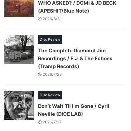
WHO ASKED? / DOMi & JD BECK
(APESHIT/Blue Note)
2026/8/3
Disc Review
The Complete Diamond Jim
Recordings / E.J. & The Echoes
(Tramp Records)
2026/7/29
Disc Review
Don’t Wait Til I’m Gone / Cyril
Neville (DICE LAB)
2026/7/27