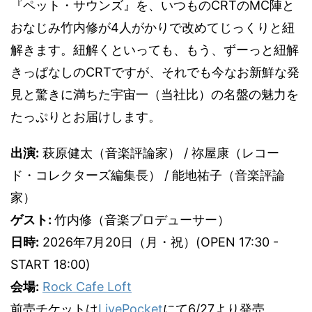
『ペット・サウンズ』を、いつものCRTのMC陣と
おなじみ竹内修が4人がかりで改めてじっくりと紐
解きます。紐解くといっても、もう、ずーっと紐解
きっぱなしのCRTですが、それでも今なお新鮮な発
見と驚きに満ちた宇宙一（当社比）の名盤の魅力を
たっぷりとお届けします。
出演:
萩原健太（音楽評論家） / 祢屋康（レコー
ド・コレクターズ編集長） / 能地祐子（音楽評論
家）
ゲスト:
竹内修（音楽プロデューサー）
日時:
2026年7月20日（月・祝）(OPEN 17:30 -
START 18:00)
会場:
Rock Cafe Loft
前売チケットは
LivePocket
にて6/27より発売